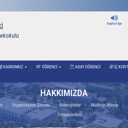
İ
Engelsiz Ege
sekokulu
KADROMUZ
ÖĞRENCİ
ADAY ÖĞRENCİ
İÇ KON
HAKKIMIZDA
im
Organizasyon Şeması
Komisyonlar
Müdürün Mesajı
Etkinliklerimiz