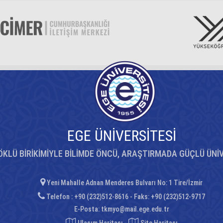
EGE ÜNİVERSİTESİ
ÖKLÜ BİRİKİMİYLE BİLİMDE ÖNCÜ, ARAŞTIRMADA GÜÇLÜ ÜNİ
Yeni Mahalle Adnan Menderes Bulvarı No: 1 Tire/İzmir
Telefon : +90 (232)512-8616 - Faks: +90 (232)512-9717
E-Posta:
tkmyo@mail.ege.edu.tr