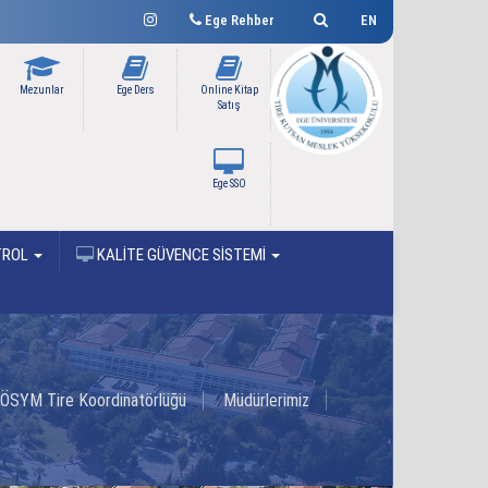
Ege Rehber
EN
Mezunlar
Ege Ders
Online Kitap
Satış
Ege SSO
TROL
KALİTE GÜVENCE SİSTEMİ
ÖSYM Tire Koordinatörlüğü
Müdürlerimiz